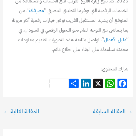
2025. كما تتيح زيارة الفرع القريب فتح الحساب والاستفادة من
الخدمات الرقمية التي يوفرها التطبيق المصرفي “
مصرفك
“. من
المتوقع أن يشهد المستقبل القريب توفير خيارات رقمية أكثر مرونة
بما يتماشى مع التوجه العام نحو التحول الرقمي في السودان. في
“
دليل الأعمال
“، نواصل متابعة هذه التطورات لتقديم معلومات
محدثة تساعدك على البقاء على اطلاع دائم.
شارك المحتوى:
S
Li
X
W
F
h
n
h
a
ar
k
at
c
e
e
s
e
→
المقالة السابقة
المقالة التالية
←
dI
A
b
n
p
o