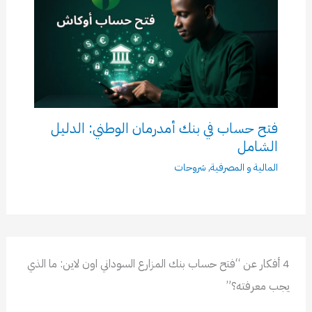
فتح حساب في بنك أمدرمان الوطني: الدليل
الشامل
المالية و المصرفية
,
شروحات
4 أفكار عن “فتح حساب بنك المزارع السوداني اون لاين: ما الذي
يجب معرفته؟”