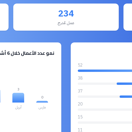
234
عمل مُدرج
نمو عدد الأعمال خلال 6 أشهر
52
38
3
37
0
20
مارس
أبريل
15
11