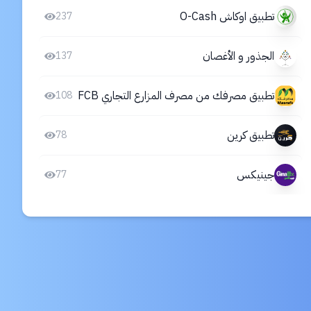
تطبيق اوكاش O-Cash
237
الجذور و الأغصان
137
تطبيق مصرفك من مصرف المزارع التجاري FCB
108
تطبيق كرين
78
جينيكس
77