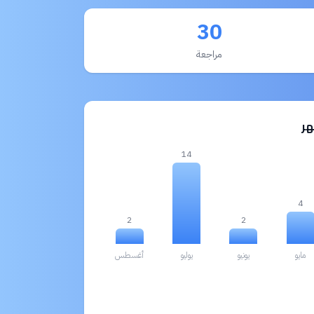
30
مراجعة
14
4
2
2
مايو
يونيو
يوليو
أغسطس