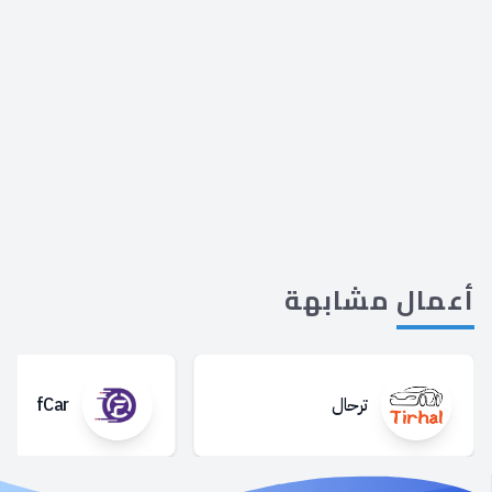
أعمال
مشابهة
ترحال
fCar